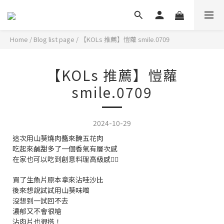
Home
/
Blog list page
/
【KOLs 推薦】愷蘿 smile.0709
【KOLs 推薦】愷蘿
smile.0709
2024-10-29
這次用山葵燒肉醬來醃五花肉
吃起來鹹甜多了一個香氣有層次感
在家也可以吃到創意料理高級感👍🏻
買了生魚片原本拿來沾哇沙比
後來想說試試用山葵味噌
沒想到一試回不去
濃郁又不會很嗆
沾肉片也很搭！