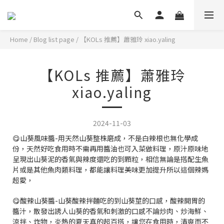
Home
/
Blog list page
/
【KOLs 推薦】蕭雅玲 xiao.yaling
【KOLs 推薦】蕭雅玲
xiao.yaling
2024-11-03
😋山葵風味醬-用天然山葵整株磨成，不是白辣根也無化學成
份，天然好吃食用時不需再用醬油也可入菜做料理，原汁原味地
呈現出山葵泥的香氣與辣度還吃的到顆粒，相信無論是搭配生魚
片或是其他魚肉類料理，都能讓料理美味更加提升所以這個辣媽
超愛，
😋酸辣山葵醬-山葵酸辣拌麵吃的到山葵莖的口感，酸辣開胃的
醬汁，散發出誘人山葵的香氣和刺激的口感不論炒肉、炒海鮮、
涼拌、炸物，炎熱的夏天真的超百搭，讓您在食用時，清爽而不