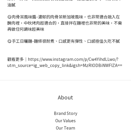
油膩
😋肉骨茶風味醬-濃郁的肉骨茶新加坡風味，也非常適合融入在
醃肉裡，中秋烤肉超適合的，直接拌在麵裡也非常的美味，不需
再做任何調味超美味
😋手工日曬麵-麵條很耐煮、口感更有彈性、口感極佳久吃不膩
觀看更多｜https://www.instagram.com/p/Cw4YihdLLwo/?
utm_source=ig_web_copy_link&igsh=MzRlODBiNWFlZA==
About
Brand Story
Our Values
Our Team