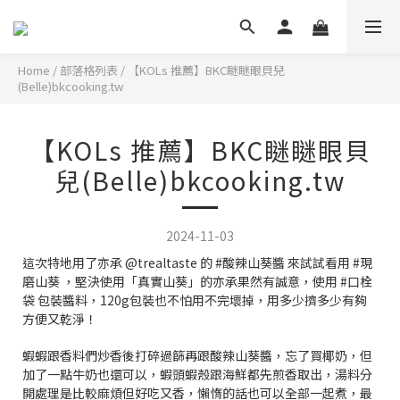
Home
/
部落格列表
/
【KOLs 推薦】BKC瞇瞇眼貝兒
(Belle)bkcooking.tw
【KOLs 推薦】BKC瞇瞇眼貝
兒(Belle)bkcooking.tw
2024-11-03
這次特地用了亦承 @trealtaste 的 #酸辣山葵醬 來試試看用 #現
磨山葵 ，堅決使用「真實山葵」的亦承果然有誠意，使用 #口栓
袋 包裝醬料，120g包裝也不怕用不完壞掉，用多少擠多少有夠
方便又乾淨！
蝦蝦跟香料們炒香後打碎過篩再跟酸辣山葵醬，忘了買椰奶，但
加了一點牛奶也還可以，蝦頭蝦殼跟海鮮都先煎香取出，湯料分
開處理是比較麻煩但好吃又香，懶惰的話也可以全部一起煮，最